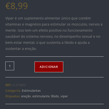
€
8,99
Viper é um suplemento alimentar único que contém
vitaminas e magnésio para estimular os músculos, nervos e
mente. Isso tem um efeito positivo no funcionamento
saudável do sistema nervoso, no desempenho sexual e no
bem-estar mental, o que sustenta a libido e ajuda a
sustentar a ereção.
Quantidade
ADICIONAR
de
VIPER
FOR
REF:
D-219402
MEN
Categoria:
Estimulantes
4
Etiquetas:
ereção
,
estimulante
,
líbido
,
viper
UND