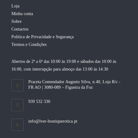
Loja
Minha conta
Sobre
Contactos
Politica de Privacidade e Segurança
Termos e Condições
Abertos de 2ª a 6ª das 10:00 às 19:00 e sábados das 10:00 às
16:00, com interrupção para almoço das 13:00 às 14:30
Praceta Comendador Augusto Silva, n.40, Loja R/c -
FR AO | 3080-089 – Figueira da Foz
939 532 330
Opens
info@lver-boutiquerotica.pt
in
your
application