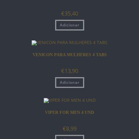
€
35,40
Adicionar
VENICON PARA MULHERES 4 TABS
€
13,90
Adicionar
VIPER FOR MEN 4 UND
€
8,99