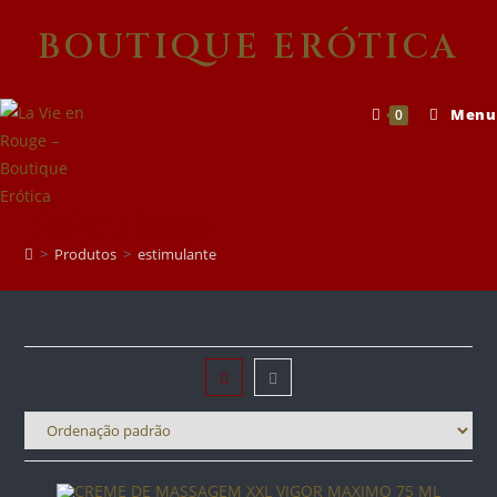
Skip
BOUTIQUE ERÓTICA
to
content
Menu
0
Estimulante
>
Produtos
>
estimulante