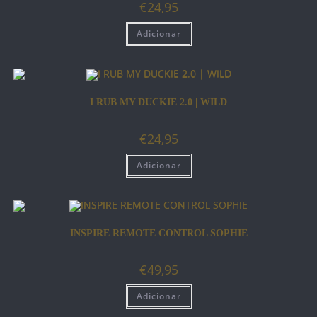
€
24,95
Adicionar
I RUB MY DUCKIE 2.0 | WILD
€
24,95
Adicionar
INSPIRE REMOTE CONTROL SOPHIE
€
49,95
Adicionar