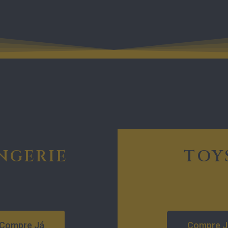
NGERIE
TOY
Compre Já
Compre J