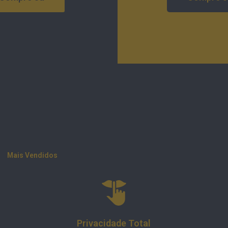
Mais Vendidos
Abertos de 2ª a 6ª das 10:00 às 19:00 e sábados das 10:00 às
16:00, com interrupção para almoço das 13:00 às 14:30
Praceta Comendador Augusto Silva, n.40, Loja R/c - FR AO |
3080-089 – Figueira da Foz
Privacidade Total