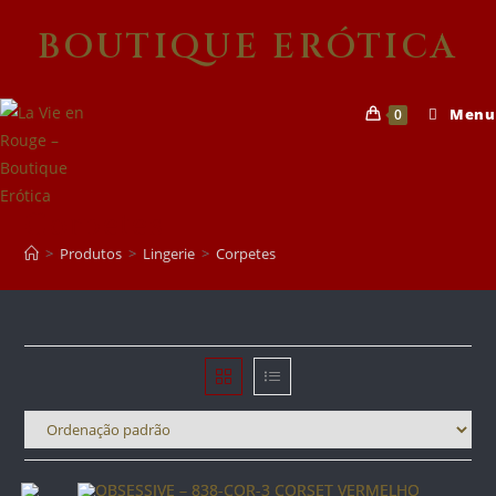
Skip
BOUTIQUE ERÓTICA
to
content
Menu
0
Corpetes
>
Produtos
>
Lingerie
>
Corpetes