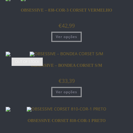
OBSESSIVE – 838-COR-3 CORSET VERMELHO
€
42,99
Ver opções
OUT OF STOCK
OBSESSIVE – BONDEA CORSET S/M
€
33,39
Ver opções
OBSESSIVE CORSET 810-COR-1 PRETO