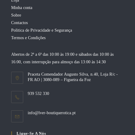
Loja
Minha conta
Sobre
Contactos
Politica de Privacidade e Segurança
Termos e Condições
Abertos de 2ª a 6ª das 10:00 às 19:00 e sábados das 10:00 às
16:00, com interrupção para almoço das 13:00 às 14:30
Praceta Comendador Augusto Silva, n.40, Loja R/c -
FR AO | 3080-089 – Figueira da Foz
939 532 330
Opens
info@lver-boutiquerotica.pt
in
your
application
Ligue-Se A Nós