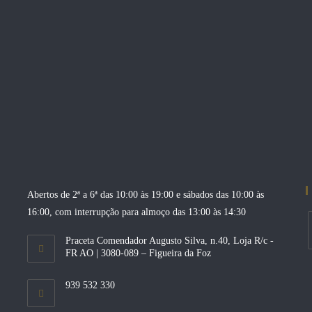
Abertos de 2ª a 6ª das 10:00 às 19:00 e sábados das 10:00 às
16:00, com interrupção para almoço das 13:00 às 14:30
Praceta Comendador Augusto Silva, n.40, Loja R/c -
FR AO | 3080-089 – Figueira da Foz
O
i
939 532 330
a