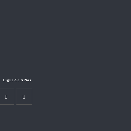
Ligue-Se A Nós
pens
Opens
n
in
a
new
new