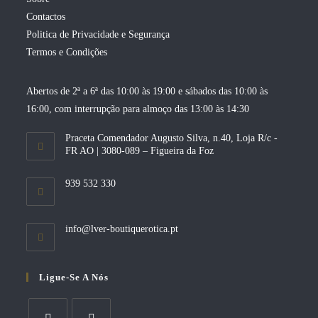
Contactos
Politica de Privacidade e Segurança
Termos e Condições
Abertos de 2ª a 6ª das 10:00 às 19:00 e sábados das 10:00 às
16:00, com interrupção para almoço das 13:00 às 14:30
Praceta Comendador Augusto Silva, n.40, Loja R/c -
FR AO | 3080-089 – Figueira da Foz
939 532 330
Opens
info@lver-boutiquerotica.pt
in
your
application
Ligue-Se A Nós