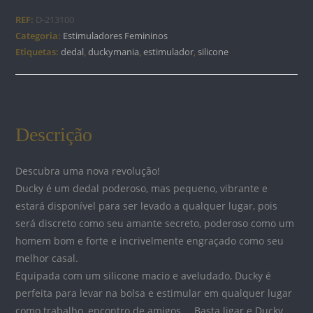
DEDAL
REF:
D-213100
ESTIMULADOR
Categoria:
Estimuladores Femininos
DE
Etiquetas:
dedal
,
duckymania
,
estimulador
,
silicone
SILICONE
RECARREGÁVEL
Descrição
Descubra uma nova revolução!
Ducky é um dedal poderoso, mas pequeno, vibrante e
estará disponível para ser levado a qualquer lugar, pois
será discreto como seu amante secreto, poderoso como um
homem bom e forte e incrivelmente engraçado como seu
melhor casal.
Equipada com um silicone macio e aveludado, Ducky é
perfeita para levar na bolsa e estimular em qualquer lugar
como trabalho, encontro de amigos … Basta ligar e Ducky