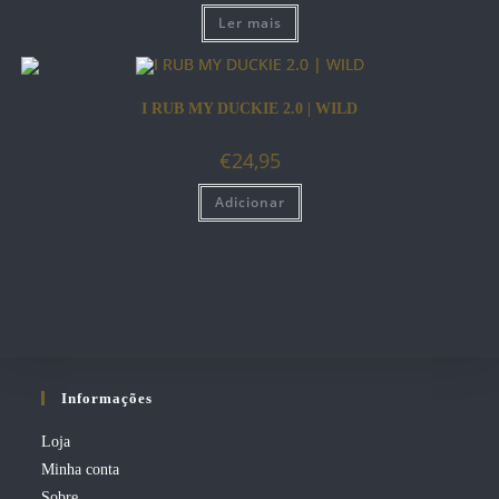
Ler mais
I RUB MY DUCKIE 2.0 | WILD
€
24,95
Adicionar
Informações
Loja
Minha conta
Sobre