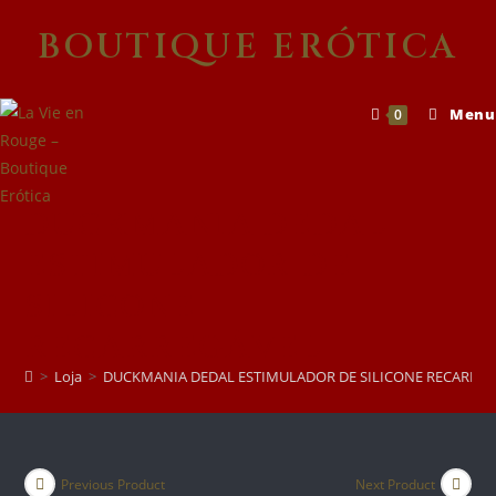
Skip
BOUTIQUE ERÓTICA
to
content
Menu
0
DUCKMANIA DEDAL
ESTIMULADOR DE
SILICONE
RECARREGÁVEL
>
Loja
>
DUCKMANIA DEDAL ESTIMULADOR DE SILICONE RECARRE
Previous Product
Next Product