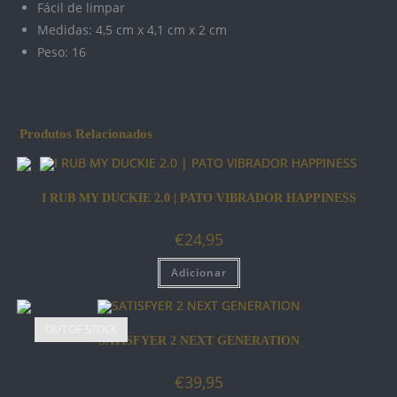
Fácil de limpar
Medidas: 4,5 cm x 4,1 cm x 2 cm
Peso: 16
Produtos Relacionados
I RUB MY DUCKIE 2.0 | PATO VIBRADOR HAPPINESS
€
24,95
Adicionar
OUT OF STOCK
SATISFYER 2 NEXT GENERATION
€
39,95