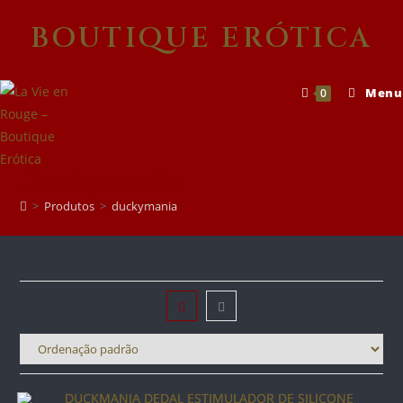
Skip
BOUTIQUE ERÓTICA
to
content
Menu
0
Duckymania
>
Produtos
>
duckymania