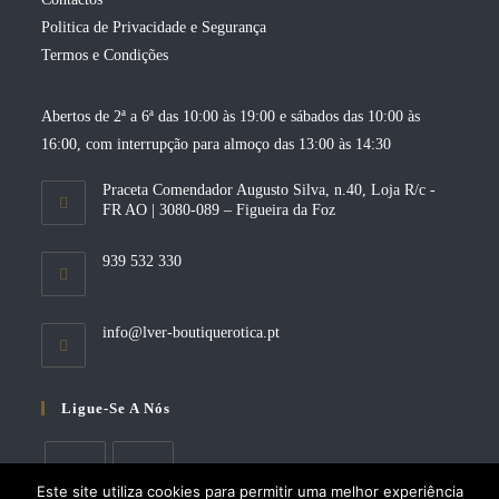
Politica de Privacidade e Segurança
Termos e Condições
Abertos de 2ª a 6ª das 10:00 às 19:00 e sábados das 10:00 às
16:00, com interrupção para almoço das 13:00 às 14:30
Praceta Comendador Augusto Silva, n.40, Loja R/c -
FR AO | 3080-089 – Figueira da Foz
939 532 330
Opens
info@lver-boutiquerotica.pt
in
your
application
Ligue-Se A Nós
Este site utiliza cookies para permitir uma melhor experiência