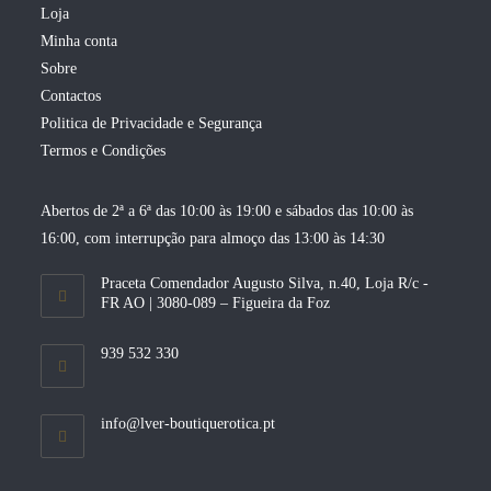
Loja
Minha conta
Sobre
Contactos
Politica de Privacidade e Segurança
Termos e Condições
Abertos de 2ª a 6ª das 10:00 às 19:00 e sábados das 10:00 às
16:00, com interrupção para almoço das 13:00 às 14:30
Praceta Comendador Augusto Silva, n.40, Loja R/c -
FR AO | 3080-089 – Figueira da Foz
939 532 330
Opens
info@lver-boutiquerotica.pt
in
your
application