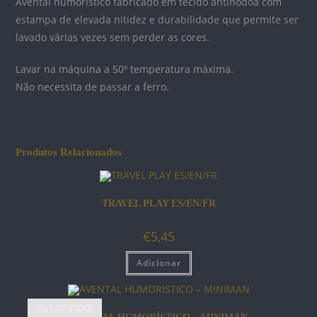
Avental humorístico fabricado em tecido antinódoa com
estampa de elevada nitidez e durabilidade que permite ser
lavado várias vezes sem perder as cores.
Lavar na máquina a 50º temperatura máxima.
Não necessita de passar a ferro.
Produtos Relacionados
TRAVEL PLAY ES/EN/FR
€
5,45
Adicionar
OUT OF STOCK