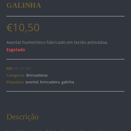
GALINHA
€
10,50
Avental humorístico fabricado em tecido antinódoa.
Esgotado
REF:
51-31145
Categoria:
Brincadeiras
Etiquetas:
avental
,
brincadeira
,
galinha
Descrição