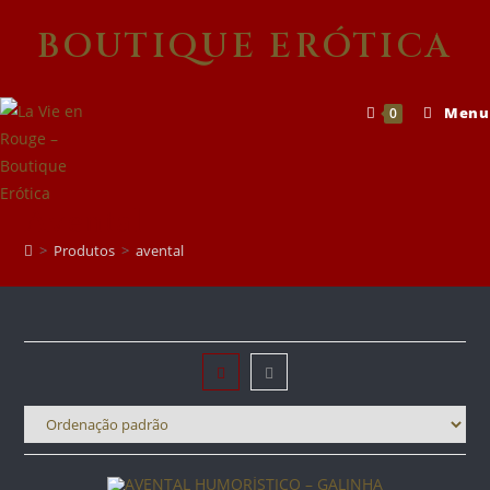
Skip
BOUTIQUE ERÓTICA
to
content
Menu
0
Avental
>
Produtos
>
avental