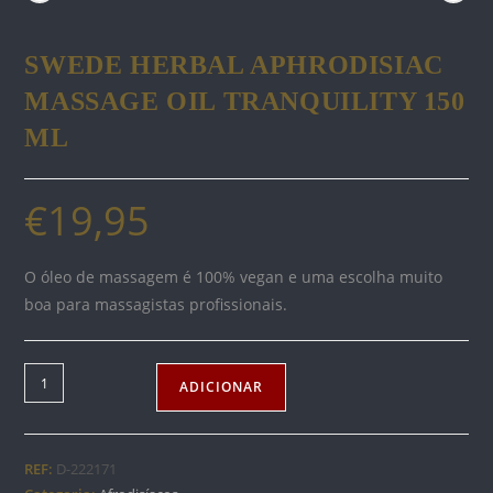
SWEDE HERBAL APHRODISIAC
MASSAGE OIL TRANQUILITY 150
ML
€
19,95
O óleo de massagem é 100% vegan e uma escolha muito
boa para massagistas profissionais.
Quantidade
ADICIONAR
de
SWEDE
HERBAL
REF:
D-222171
APHRODISIAC