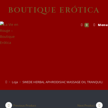
Skip
BOUTIQUE ERÓTICA
to
content
Menu
0
SWEDE HERBAL
APHRODISIAC MASSAGE
OIL TRANQUILITY 150
ML
>
Loja
>
SWEDE HERBAL APHRODISIAC MASSAGE OIL TRANQUILITY 
Previous Product
Next Product