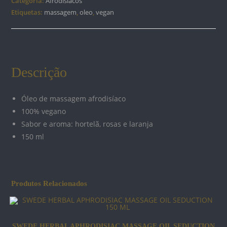
Categoria:
Afrodisíacos
MASSAGE
Etiquetas:
massagem
,
oleo
,
vegan
OIL
TRANQUILITY
150
ML
Descrição
Óleo de massagem afrodisíaco
100% vegano
Sabor e aroma: hortelã, rosas e laranja
150 ml
Produtos Relacionados
SWEDE HERBAL APHRODISIAC MASSAGE OIL SEDUCTION