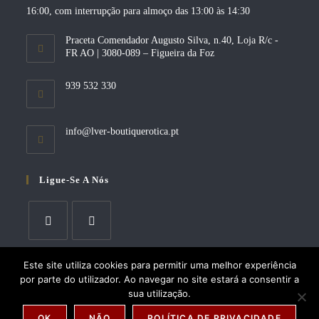
16:00, com interrupção para almoço das 13:00 às 14:30
Praceta Comendador Augusto Silva, n.40, Loja R/c -
FR AO | 3080-089 – Figueira da Foz
939 532 330
Opens
info@lver-boutiquerotica.pt
in
your
application
Ligue-Se A Nós
Opens
Opens
Este site utiliza cookies para permitir uma melhor experiência
in
in
por parte do utilizador. Ao navegar no site estará a consentir a
a
a
sua utilização.
Copyright 2026 -
JGOliveira Informática, Lda
new
new
OK
NÃO
POLÍTICA DE PRIVACIDADE