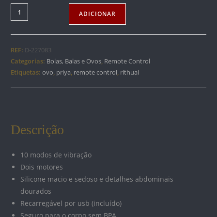
Quantidade
ADICIONAR
de
OVO
RITHUAL
REF:
D-227083
PRIYA
Categorias:
Bolas, Balas e Ovos
,
Remote Control
COM
Etiquetas:
ovo
,
priya
,
remote control
,
rithual
CONTROLE
REMOTO
G-
SPOT
Descrição
+
VIBRAÇÃO
10 modos de vibração
Dois motores
Silicone macio e sedoso e detalhes abdominais
dourados
Recarregável por usb (incluído)
Seguro para o corpo sem BPA