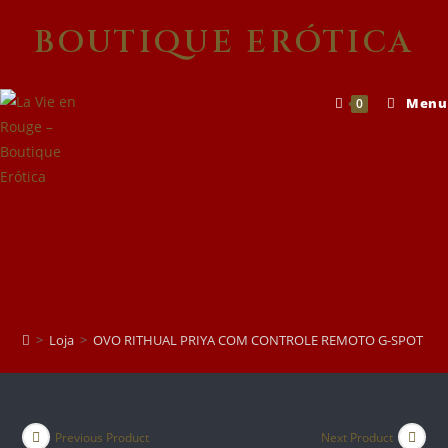
Skip
BOUTIQUE ERÓTICA
to
content
Menu
0
OVO RITHUAL PRIYA
COM CONTROLE
REMOTO G-SPOT +
VIBRAÇÃO
>
Loja
>
OVO RITHUAL PRIYA COM CONTROLE REMOTO G-SPOT + V
Previous Product
Next Product