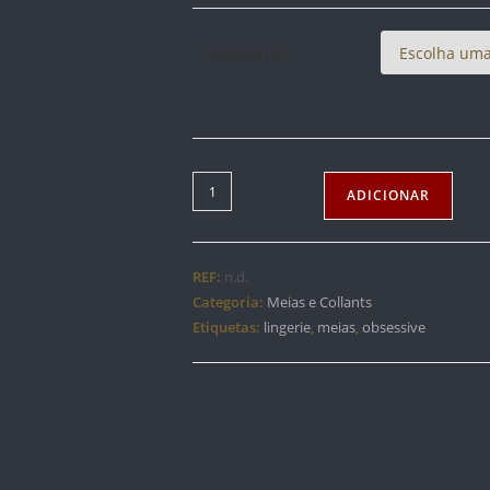
TAMANHO
Quantidade
ADICIONAR
de
OBSESSIVE
MEIAS
REF:
n.d.
S800
Categoria:
Meias e Collants
-
Etiquetas:
lingerie
,
meias
,
obsessive
VERMELHO