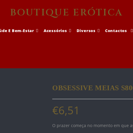
BOUTIQUE ERÓTICA
úde E Bem-Estar
Acessórios
Diversos
Contactos
0 – VERMELHO
OBSESSIVE MEIAS S8
€
6,51
O prazer começa no momento em que as