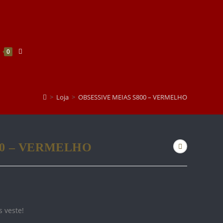
Toggle
0
Website
Search
>
Loja
>
OBSESSIVE MEIAS S800 – VERMELHO
00 – VERMELHO
 veste!