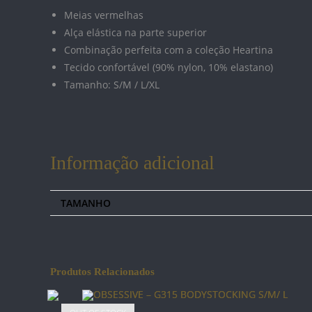
Meias vermelhas
Alça elástica na parte superior
Combinação perfeita com a coleção Heartina
Tecido confortável (90% nylon, 10% elastano)
Tamanho: S/M / L/XL
Informação adicional
TAMANHO
Informações
Loja
Produtos Relacionados
Minha conta
Sobre