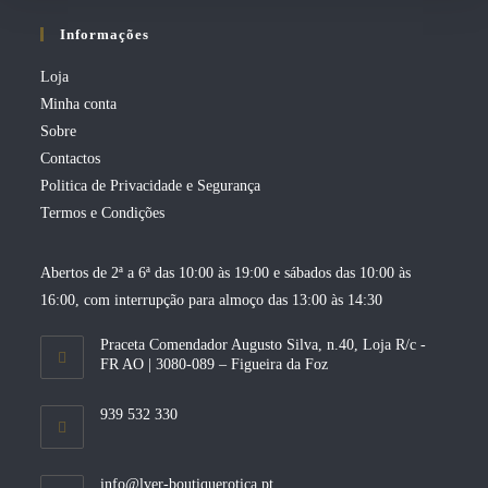
Informações
Loja
Minha conta
Sobre
Contactos
Politica de Privacidade e Segurança
Termos e Condições
Abertos de 2ª a 6ª das 10:00 às 19:00 e sábados das 10:00 às
16:00, com interrupção para almoço das 13:00 às 14:30
Praceta Comendador Augusto Silva, n.40, Loja R/c -
FR AO | 3080-089 – Figueira da Foz
939 532 330
Opens
info@lver-boutiquerotica.pt