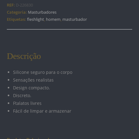
FLIGHT
REF:
D-226830
COMMANDER
Categoria:
Masturbadores
COM
Etiquetas:
fleshlight
,
homem
,
masturbador
TURBO
TECH
Descrição
Silicone seguro para o corpo
Sensações realistas
Design compacto.
Discreto.
Ftalatos livres
Fácil de limpar e armazenar