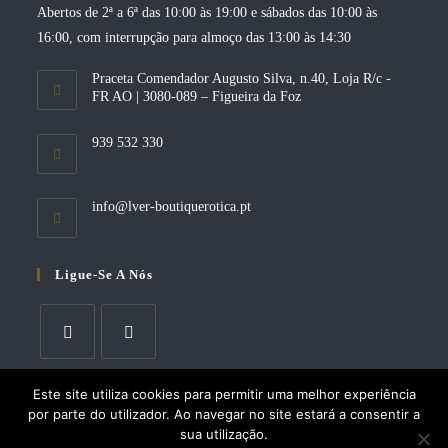
Abertos de 2ª a 6ª das 10:00 às 19:00 e sábados das 10:00 às
16:00, com interrupção para almoço das 13:00 às 14:30
Praceta Comendador Augusto Silva, n.40, Loja R/c -
FR AO | 3080-089 – Figueira da Foz
939 532 330
Opens
info@lver-boutiquerotica.pt
in
your
application
Ligue-Se A Nós
Opens
Opens
Este site utiliza cookies para permitir uma melhor experiência
in
in
por parte do utilizador. Ao navegar no site estará a consentir a
a
a
sua utilização.
Copyright 2026 -
JGOliveira Informática, Lda
new
new