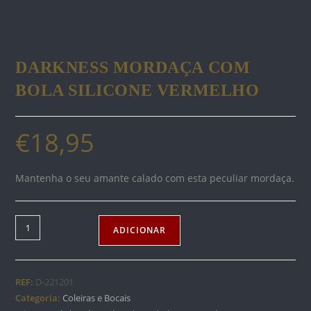
DARKNESS MORDAÇA COM
BOLA SILICONE VERMELHO
€
18,95
Mantenha o seu amante calado com esta peculiar mordaça.
Quantidade
ADICIONAR
de
DARKNESS
MORDAÇA
REF:
D-221201
COM
Categoria:
Coleiras e Bocais
BOLA