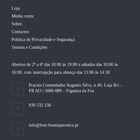
Loja
Minha conta
Sobre
Contactos
Politica de Privacidade e Segurança
Termos e Condições
Abertos de 2ª a 6ª das 10:00 às 19:00 e sábados das 10:00 às
16:00, com interrupção para almoço das 13:00 às 14:30
Praceta Comendador Augusto Silva, n.40, Loja R/c -
FR AO | 3080-089 – Figueira da Foz
939 532 330
Opens
info@lver-boutiquerotica.pt
in
your