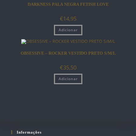
DARKNESS PALA NEGRA FETISH LOVE
€
14,95
Adicionar
OBSESSIVE – ROCKER VESTIDO PRETO S/M/L
€
35,50
Adicionar
Informações