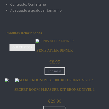
Conteúdo: Confeitaria
Adequado a qualquer tamanho
Produtos Relacionados
OUT OF STOCK
PENIS AFTER DINNER
€
8,95
Ler mais
SECRET ROOM PLEASURE KIT BRONZE NÍVEL 1
€
29,90