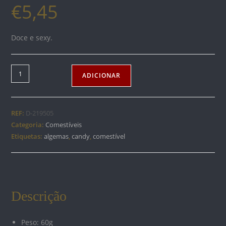
€
5,45
Doce e sexy.
Quantidade
ADICIONAR
de
CANDY
PUNHOS
REF:
D-219505
Categoria:
Comestíveis
Etiquetas:
algemas
,
candy
,
comestível
Descrição
Peso: 60g