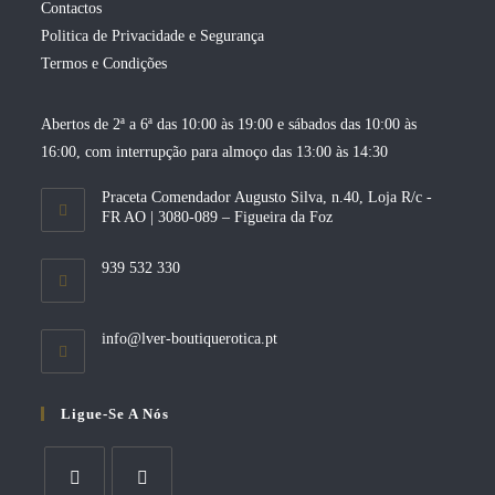
Contactos
Politica de Privacidade e Segurança
Termos e Condições
Abertos de 2ª a 6ª das 10:00 às 19:00 e sábados das 10:00 às
16:00, com interrupção para almoço das 13:00 às 14:30
Praceta Comendador Augusto Silva, n.40, Loja R/c -
FR AO | 3080-089 – Figueira da Foz
939 532 330
Opens
info@lver-boutiquerotica.pt
in
your
application
Ligue-Se A Nós