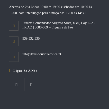
Abertos de 2ª a 6ª das 10:00 às 19:00 e sábados das 10:00 às
16:00, com interrupção para almoço das 13:00 às 14:30
Praceta Comendador Augusto Silva, n.40, Loja R/c -
FR AO | 3080-089 – Figueira da Foz
939 532 330
Opens
info@lver-boutiquerotica.pt
in
your
application
Ligue-Se A Nós
Opens
Opens
in
in
a
a