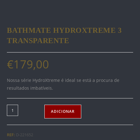
BATHMATE HYDROXTREME 3
TRANSPARENTE
€
179,00
Nossa série HydroXtreme é ideal se está a procura de
resultados imbatíveis.
Quantidade
ADICIONAR
de
BATHMATE
HYDROXTREME
REF:
D-221652
3