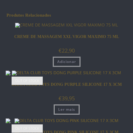
Produtos Relacionados
CREME DE MASSAGEM XXL VIGOR MAXIMO 75 ML
€
22,90
Adicionar
OUT OF STOCK
DELTA CLUB TOYS DONG PURPLE SILICONE 17 X 3CM
€
39,95
Ler mais
OUT OF STOCK
DELTA CLUB TOYS DONG PINK SILICONE 17 X 3CM