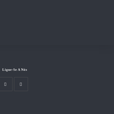
Ligue-Se A Nós
pens
Opens
n
in
a
new
new