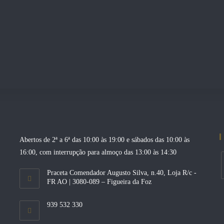
Abertos de 2ª a 6ª das 10:00 às 19:00 e sábados das 10:00 às
16:00, com interrupção para almoço das 13:00 às 14:30
Praceta Comendador Augusto Silva, n.40, Loja R/c -
FR AO | 3080-089 – Figueira da Foz
O
i
939 532 330
a