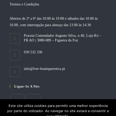
Termos e Condições
Abertos de 2ª a 6ª das 10:00 às 19:00 e sábados das 10:00 às
16:00, com interrupção para almoço das 13:00 às 14:30
Praceta Comendador Augusto Silva, n.40, Loja R/c -
FR AO | 3080-089 – Figueira da Foz
939 532 330
Opens
info@lver-boutiquerotica.pt
in
your
application
Ligue-Se A Nós
Este site utiliza cookies para permitir uma melhor experiência
por parte do utilizador. Ao navegar no site estará a consentir a
Opens
Opens