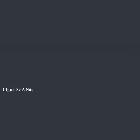
Ligue-Se A Nós
Opens
in
Opens
a
in
new
a
tab
new