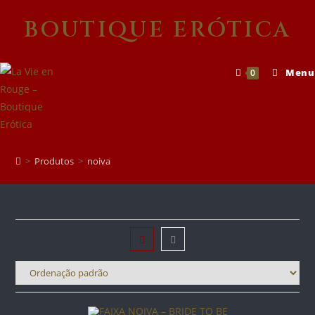
Skip
BOUTIQUE ERÓTICA
to
content
Menu
0
Noiva
>
Produtos
>
noiva