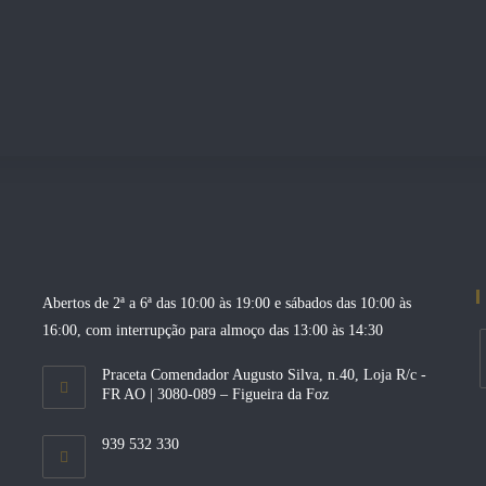
Abertos de 2ª a 6ª das 10:00 às 19:00 e sábados das 10:00 às
16:00, com interrupção para almoço das 13:00 às 14:30
Praceta Comendador Augusto Silva, n.40, Loja R/c -
FR AO | 3080-089 – Figueira da Foz
O
i
939 532 330
a