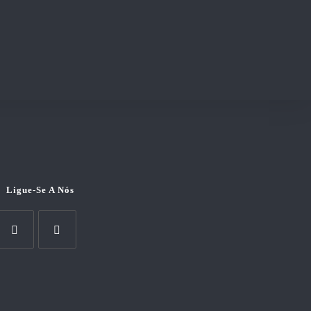
Ligue-Se A Nós
pens
Opens
n
in
a
new
new