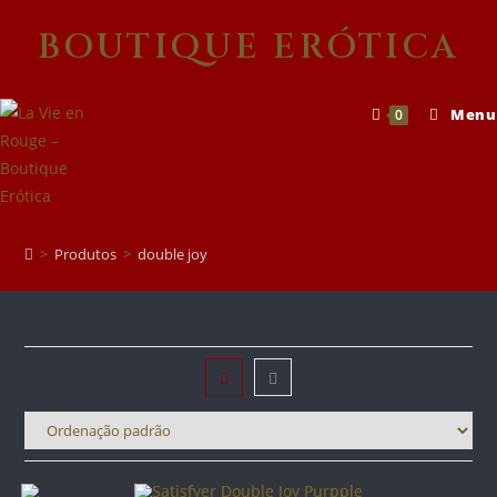
Skip
BOUTIQUE ERÓTICA
to
content
Menu
0
Double Joy
>
Produtos
>
double joy