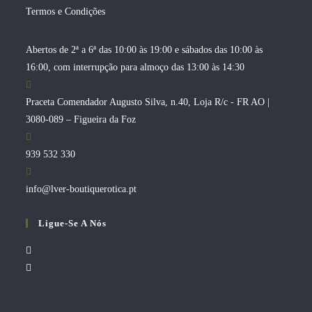
Termos e Condições
Abertos de 2ª a 6ª das 10:00 às 19:00 e sábados das 10:00 às
16:00, com interrupção para almoço das 13:00 às 14:30
Praceta Comendador Augusto Silva, n.40, Loja R/c - FR AO |
3080-089 – Figueira da Foz
939 532 330
Opens
info@lver-boutiquerotica.pt
in
Ligue-Se A Nós
your
application
Opens
in
Opens
a
in
new
a