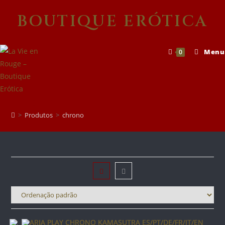
Skip
BOUTIQUE ERÓTICA
to
content
Menu
0
Chrono
>
Produtos
>
chrono