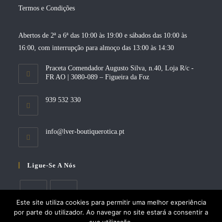
Termos e Condições
Abertos de 2ª a 6ª das 10:00 às 19:00 e sábados das 10:00 às
16:00, com interrupção para almoço das 13:00 às 14:30
Praceta Comendador Augusto Silva, n.40, Loja R/c -
FR AO | 3080-089 – Figueira da Foz
939 532 330
Opens
info@lver-boutiquerotica.pt
in
your
application
Ligue-Se A Nós
Este site utiliza cookies para permitir uma melhor experiência
por parte do utilizador. Ao navegar no site estará a consentir a
Opens
Opens